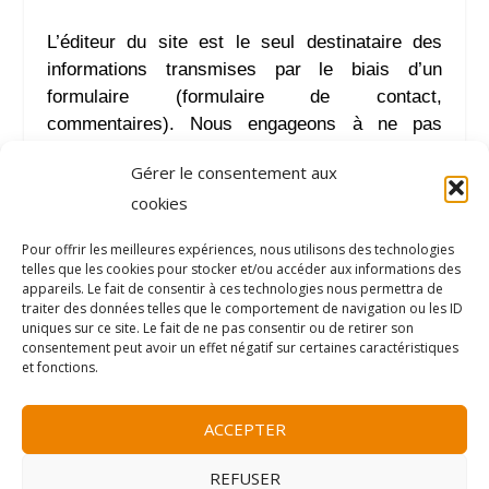
L’éditeur du site est le seul destinataire des
informations transmises par le biais d’un
formulaire (formulaire de contact,
commentaires). Nous engageons à ne pas
vendre, partager, ni divulguer vos données
Gérer le consentement aux
personnelles à des tiers.
cookies
Les données collectées via la newsletter sont
Pour offrir les meilleures expériences, nous utilisons des technologies
conservées pendant toute la durée de votre
telles que les cookies pour stocker et/ou accéder aux informations des
appareils. Le fait de consentir à ces technologies nous permettra de
abonnement et un lien de désabonnement figure
traiter des données telles que le comportement de navigation ou les ID
dans chaque e-mail que vous recevez de notre
uniques sur ce site. Le fait de ne pas consentir ou de retirer son
part.
consentement peut avoir un effet négatif sur certaines caractéristiques
et fonctions.
Les données figurant dans les commentaires
sont conservées tout au long de la vie du site
ACCEPTER
https://accompagnement.bilingual-kid.com
et les
REFUSER
données envoyées via le formulaire de contact