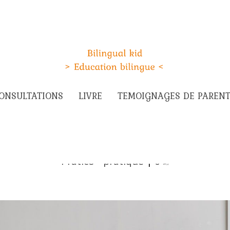
ONSULTATIONS
LIVRE
TEMOIGNAGES DE PAREN
te active améliore la langue minoritaire d
Pratico - pratique
|
0