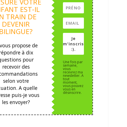
SURE VOTRE
FANT EST-IL
N TRAIN DE
DEVENIR
BILINGUE?
Je
m'inscris
 vous propose de
:).
répondre à dix
questions pour
Une fois par
semaine,
recevoir des
vous
recevrez ma
ecommandations
newsletter. A
tout
selon votre
moment,
vous pouvez
tuation.
A quelle
vous en
désinscrire.
esse puis-je vous
les envoyer?