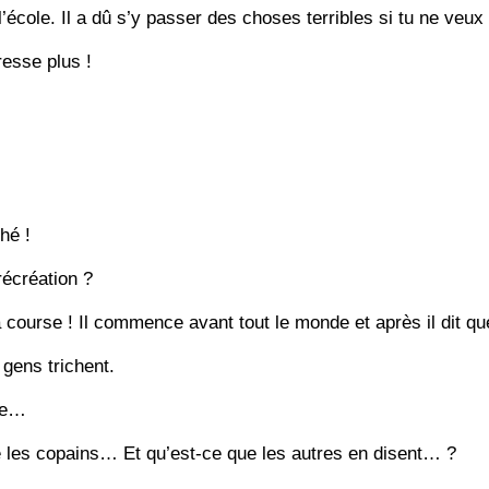
’école. Il a dû s’y passer des choses terribles si tu ne veux 
resse plus !
hé !
écréation ?
la course ! Il commence avant tout le monde et après il dit q
gens trichent.
nce…
e les copains… Et qu’est-ce que les autres en disent… ?